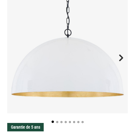
Garantie de 5 ans
Grande suspension Goma avec des
feuilles d'or et dôme blanc 73cm