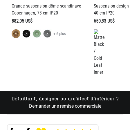
882,05 US$
650,33 US$
AMPOULE LED À GLOBE TRANSPARENT À FILAMENT, VARIABLE
D'INTENSITÉ G125 E27 4W 2300K 350LM 12.5CM
+ 6 plus
41,86 US$
QUANTITÉ
Ajouter au panier
Détaillant, designer ou architect d'intérieur ?
Demander une remise commerciale