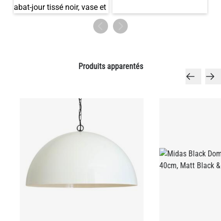
QUANTITÉ
Ajouter au panier
Produits apparentés
Grande suspension dôme scandinave
Suspension design M
Copenhagen, 73 cm IP20
40 cm IP20