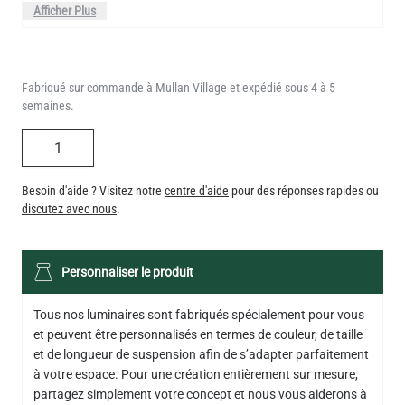
Fabriqué sur commande à Mullan Village et expédié sous 4 à 5
semaines.
QUANTITÉ
Besoin d'aide ? Visitez notre
centre d'aide
pour des réponses rapides ou
discutez avec nous
.
AMPOULE LED XL À FILAMENT ROND VARIABLE D'INTENSITÉ E27
4.5W 2300K 470LM 9.5CM
Personnaliser le produit
14,20 US$
Tous nos luminaires sont fabriqués spécialement pour vous
QUANTITÉ
Ajouter au panier
et peuvent être personnalisés en termes de couleur, de taille
et de longueur de suspension afin de s’adapter parfaitement
à votre espace. Pour une création entièrement sur mesure,
partagez simplement votre concept et nous vous aiderons à
lui donner vie -
contactez-nous
.